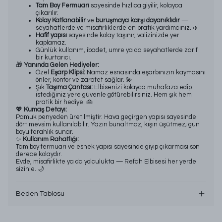
Tam Boy Fermuarı
sayesinde hızlıca giyilir, kolayca
çıkarılır.
Kolay Katlanabilir
ve
buruşmaya karşı dayanıklıdır
—
seyahatlerde ve misafirliklerde en pratik yardımcınız. ✈️
Hafif yapısı
sayesinde kolay taşınır, valizinizde yer
kaplamaz.
Günlük kullanım, ibadet, umre ya da seyahatlerde zarif
bir kurtarıcı.
🎁
Yanında Gelen Hediyeler:
Özel
Eşarp Klipsi:
Namaz esnasında eşarbınızın kaymasını
önler, konfor ve zarafet sağlar. 💫
Şık
Taşıma Çantası:
Elbisenizi kolayca muhafaza edip
istediğiniz yere güvenle götürebilirsiniz. Hem şık hem
pratik bir hediye! 👜
💖
Kumaş Detayı:
Pamuk penyeden üretilmiştir. Hava geçirgen yapısı sayesinde
dört mevsim kullanılabilir. Yazın bunaltmaz, kışın üşütmez; gün
boyu ferahlık sunar.
✨
Kullanım Rahatlığı:
Tam boy fermuarı ve esnek yapısı sayesinde giyip çıkarması son
derece kolaydır.
Evde, misafirlikte ya da yolculukta — Refah Elbisesi her yerde
sizinle. 🌙
Beden Tablosu