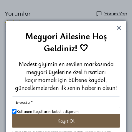
Yorumlar
Yorum Yap
315 değerlendirmeye göre
Megyori Ailesine Hoş
Geldiniz! 🤍
MİSLER GİBİ
Ayşe
D.
Satın Alınmış
Modest giyimin en sevilen markasında
Merhabalar Öncelikle beklentimin üzerinde bir ürün geldi.
megyori üyelerine özel fırsatları
Ve inanın kullanışlı oluşu saniyeler içerisinde seni namaza
kaçırmamak için bültene kaydol,
hazır hale getirişi çok portatif bir ürün düşünenden
güncellemelerden ilk senin haberin olsun!
üretenden ve bize bu ürünü temin edenden ulaştırandan
Allah razı olsun.🙏 Güzel bir ayrıntıyıda belirtmeden
geçemeyeceğim ürün mis gibi kokuyor mis sağolun 😍
Kullanım Koşullarını kabul ediyorum
Kayıt Ol
E-posta adresinizi girerek pazarlama ve tanıtım ile ilgili iletişim almayı kabul