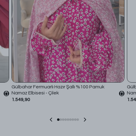
Gülbahar Fermuarlı Hazır Şallı %100 Pamuk
Gülb
Namaz Elbisesi - Çilek
Nama
1.549,90
1.5