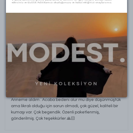
edersiniz ve Gizlilik Politikamızı okuduğunuzu ve kabul ettiğinizi onaylarsınız.
Güzel kullanışlı
Fatma
Ö.
Satın Alınmış
Çok kolaylık ayrı ayrı etek bluz örtü derdi yok . Hafif
yapısıyla çantada yerde kaplamıyor
Çok begendik
Sevgi
K.
Satın Alınmış
Anneme aldım . Acaba bedeni olur mu diye düşünmüştük
ama likralı olduğu için sorun olmadi, çok güzel, kaliteli bir
kumaşı var. Çok begendik. Özenli paketlenmiş,
gönderilmiş. Çok teşekkürler 🙏🏻