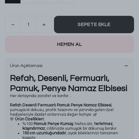
SEPETE EKLE
HEMEN AL
Ürün Açıklaması
Refah, Desenli, Fermuarlı,
Pamuk, Penye Namaz Elbisesi
Her detayında zarafet ve konfor…
Refah Desenli Fermuarlı Pamuk Penye Namaz Elbisesi
,
yumuşacık dokusu, pratik tasarımı ve yanında gelen özel
hediyeleriyle ibadet anlarınıza değer katıyor. 🌿
🌸
Ürün Özellikleri:
%100
Pamuk Penye Kumaş:
Nefes alır,
terletmez
,
kaşındırmaz
, cildinizde yumuşak bir dokunuş bırakır.
150 cm uzunluğundadır
, ayak bileklerinizi tamamen
kapatır.