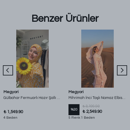
Benzer Ürünler
Megyori
Megyori
Gülbahar Fermuarlı Hazır Şallı %100 Pamuk Namaz Elbisesi - Limon
Mihrimah İnci Taşlı Namaz Elbisesi - Yandan Bağlamalı
₺ 3,199.90
%
20
₺ 2,549.90
₺ 1,549.90
4 Beden
5 Renk 1 Beden