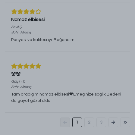
Namaz elbisesi
Sevil
Ç.
Satın Alınmış
Penyesi ve kalitesi iyi. Beğendim.
🌸🌸
Gülçin
T.
Satın Alınmış
Tam aradığım namaz elbisesi❤️Emeğinize sağlık Bedeni
de gayet güzel oldu
1
2
3