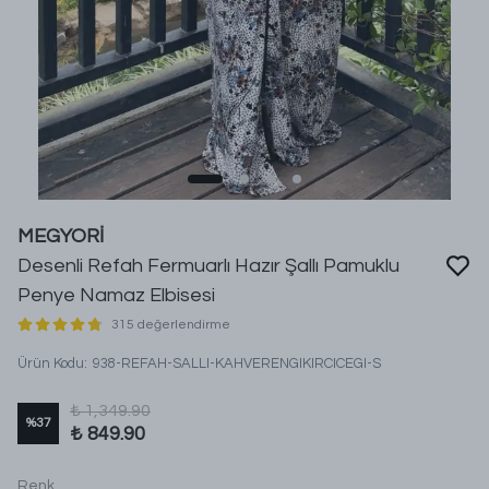
MEGYORİ
Desenli Refah Fermuarlı Hazır Şallı Pamuklu
Penye Namaz Elbisesi
315 değerlendirme
Ürün Kodu
:
938-REFAH-SALLI-KAHVERENGIKIRCICEGI-S
₺ 1,349.90
%
37
₺ 849.90
Renk