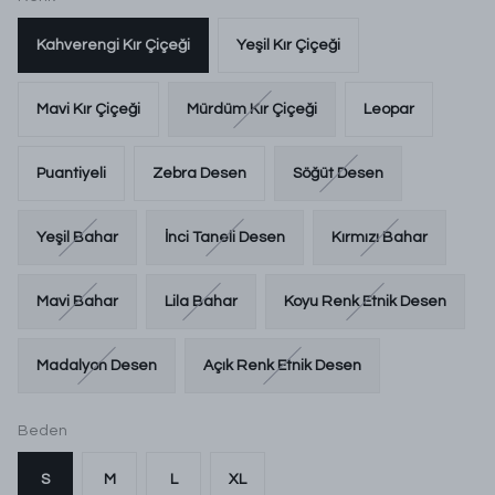
Kahverengi Kır Çiçeği
Yeşil Kır Çiçeği
Mavi Kır Çiçeği
Mürdüm Kır Çiçeği
Leopar
Puantiyeli
Zebra Desen
Söğüt Desen
Yeşil Bahar
İnci Taneli Desen
Kırmızı Bahar
Mavi Bahar
Lila Bahar
Koyu Renk Etnik Desen
Madalyon Desen
Açık Renk Etnik Desen
Beden
S
M
L
XL