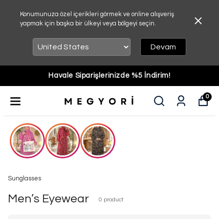
Konumunuza özel içerikleri görmek ve online alışveriş
yapmak için başka bir ülkeyi veya bölgeyi seçin.
Devam
Havale Siparişlerinizde %5 İndirim!
0
Sunglasses
Men’s Eyewear
0
product