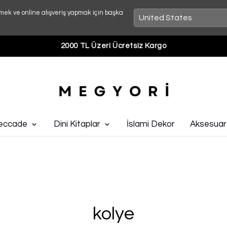
mek ve online alışveriş yapmak için başka
2000 TL Üzeri Ücretsiz Kargo
eccade
Dini Kitaplar
İslami Dekor
Aksesuar
kolye