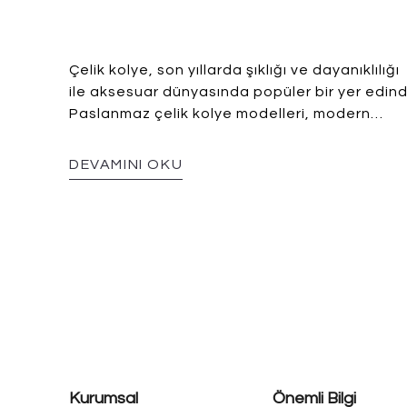
Çelik kolye, son yıllarda şıklığı ve dayanıklılığı
ile aksesuar dünyasında popüler bir yer edind
Paslanmaz çelik kolye modelleri, modern
tasarımları ve uzun ömürlü kullanımıyla hem
kadınlar hem de erkekler için ideal bir tercih
DEVAMINI OKU
sunuyor. Peki, neden bir çelik kolye
almalısınız? Bu yazıda, çelik kolyelerin
avantajlarından, kullanım alanlarından ve
Megyori’nin eşsiz tasarımlarından
bahsedeceğiz.
Kurumsal
Önemli Bilgi