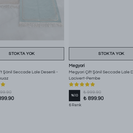
STOKTA YOK
STOKTA YOK
Megyori
ft Şönil Seccade Lale Desenli -
Megyori Çift Şönil Seccade Lale D
rkuaz
Lacivert-Pembe
999.90
₺ 999.90
%
10
899.90
₺ 899.90
6 Renk