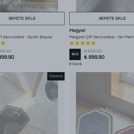
SEPETE EKLE
SEPETE EKLE
Megyori
ft Seccadesi - Siyah-Beyaz
Megyori Çift Seccadesi - Gri-Pe
999.90
₺ 999.90
%
10
899.90
₺ 899.90
8 Renk
Tükendi