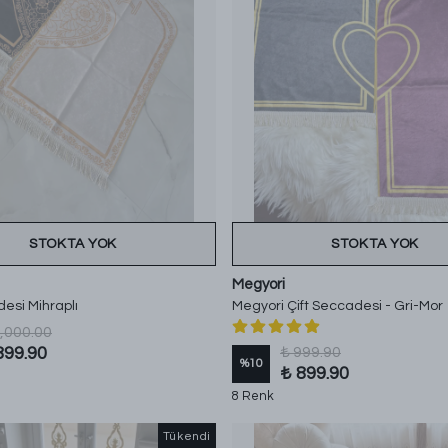
STOKTA YOK
STOKTA YOK
Megyori
desi Mihraplı
Megyori Çift Seccadesi - Gri-Mor
1,000.00
899.90
₺ 999.90
%
10
₺ 899.90
8 Renk
Tükendi