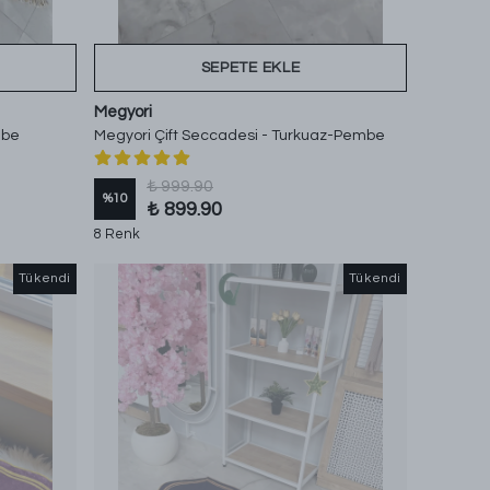
SEPETE EKLE
Megyori
mbe
Megyori Çift Seccadesi - Turkuaz-Pembe
₺ 999.90
%
10
₺ 899.90
8 Renk
Tükendi
Tükendi