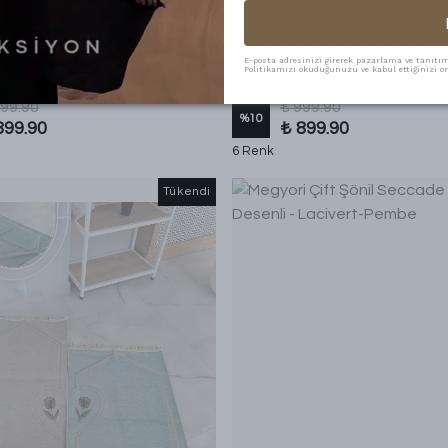
Megyori
ft Şönil Seccade Lale Desenli -
Megyori Çift Şönil Seccade Lale D
yaz
Zümrüt Yeşili - Beyaz
E-posta adresinizi girerek pazarlama ve tanıtım i
Politikamızı okuduğunuzu ve kabul ettiğinizi on
999.90
₺ 999.90
%
10
899.90
₺ 899.90
6 Renk
Tükendi