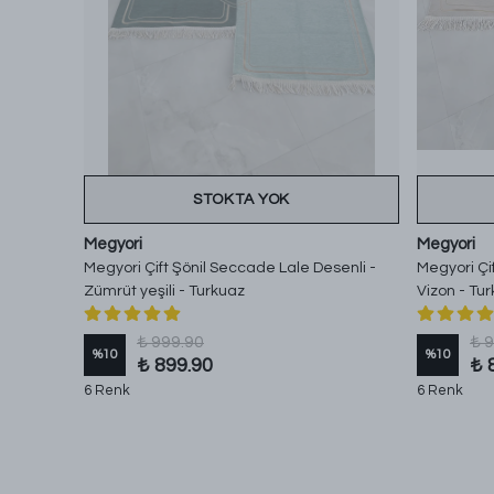
STOKTA YOK
Megyori
Megyori
Megyori Çift Şönil Seccade Lale Desenli -
Megyori Çi
Zümrüt yeşili - Turkuaz
Vizon - Tu
₺ 999.90
₺ 
%
10
%
10
₺ 899.90
₺ 
6 Renk
6 Renk