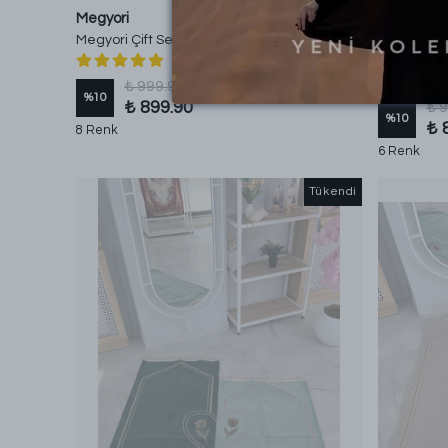
Megyori
Megyori
Megyori Çift Seccadesi - Siyah-Mor
Megyori Çi
Siyah - Be
₺ 999.90
%
10
₺ 899.90
₺ 
%
10
₺ 
8 Renk
6 Renk
Tükendi