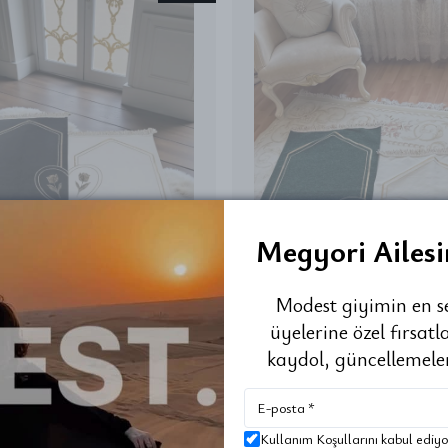
Megyori Ailesi
Modest giyimin en s
üyelerine özel fırsat
kaydol, güncellemeler
STOKTA YOK
STOKTA YOK
Kullanım Koşullarını kabul ediy