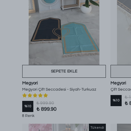
SEPETE EKLE
Megyori
Megyori
Megyori Çift Seccadesi - Siyah-Turkuaz
Çift Secca
₺ 
%
10
₺ 999.90
₺ 
%
10
₺ 899.90
8 Renk
Tükendi