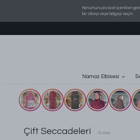
Konumunuza özel içerikleri gör
bir ülkeyi veya bölgeyi seçin.
Namaz Elbisesi
S
Çift Seccadeleri
15
ürün