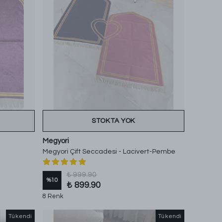
STOKTA YOK
Megyori
Megyori Çift Seccadesi - Lacivert-Pembe
₺ 999.90
%
10
₺ 899.90
8 Renk
Tükendi
Tükendi