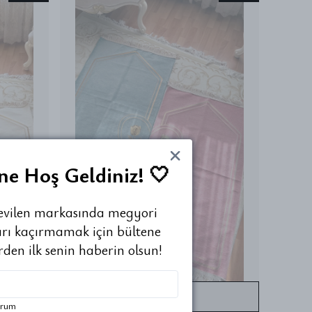
ne Hoş Geldiniz! 🤍
evilen markasında megyori
ları kaçırmamak için bültene
den ilk senin haberin olsun!
STOKTA YOK
orum