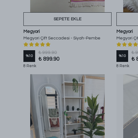
SEPETE EKLE
Megyori
Megyori
Megyori Çift Seccadesi - Siyah-Pembe
Megyori Çi
₺ 999.90
₺ 
%
10
%
10
₺ 899.90
₺ 
8 Renk
8 Renk