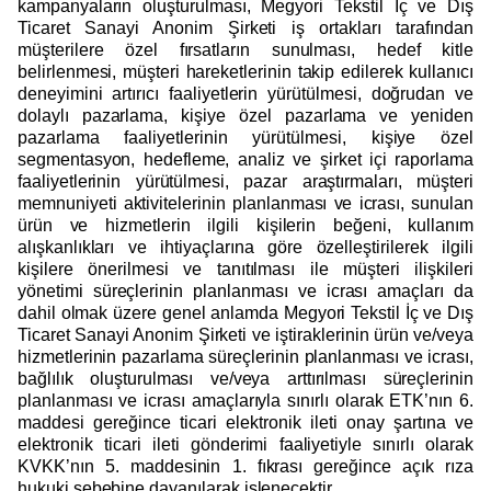
kampanyaların oluşturulması, Megyori Tekstil İç ve Dış
Ticaret Sanayi Anonim Şirketi iş ortakları tarafından
müşterilere özel fırsatların sunulması, hedef kitle
belirlenmesi, müşteri hareketlerinin takip edilerek kullanıcı
deneyimini artırıcı faaliyetlerin yürütülmesi, doğrudan ve
dolaylı pazarlama, kişiye özel pazarlama ve yeniden
pazarlama faaliyetlerinin yürütülmesi, kişiye özel
segmentasyon, hedefleme, analiz ve şirket içi raporlama
faaliyetlerinin yürütülmesi, pazar araştırmaları, müşteri
memnuniyeti aktivitelerinin planlanması ve icrası, sunulan
ürün ve hizmetlerin ilgili kişilerin beğeni, kullanım
alışkanlıkları ve ihtiyaçlarına göre özelleştirilerek ilgili
kişilere önerilmesi ve tanıtılması ile müşteri ilişkileri
yönetimi süreçlerinin planlanması ve icrası amaçları da
dahil olmak üzere genel anlamda Megyori Tekstil İç ve Dış
Ticaret Sanayi Anonim Şirketi ve iştiraklerinin ürün ve/veya
hizmetlerinin pazarlama süreçlerinin planlanması ve icrası,
bağlılık oluşturulması ve/veya arttırılması süreçlerinin
planlanması ve icrası amaçlarıyla sınırlı olarak ETK’nın 6.
maddesi gereğince ticari elektronik ileti onay şartına ve
elektronik ticari ileti gönderimi faaliyetiyle sınırlı olarak
KVKK’nın 5. maddesinin 1. fıkrası gereğince açık rıza
hukuki sebebine dayanılarak işlenecektir.