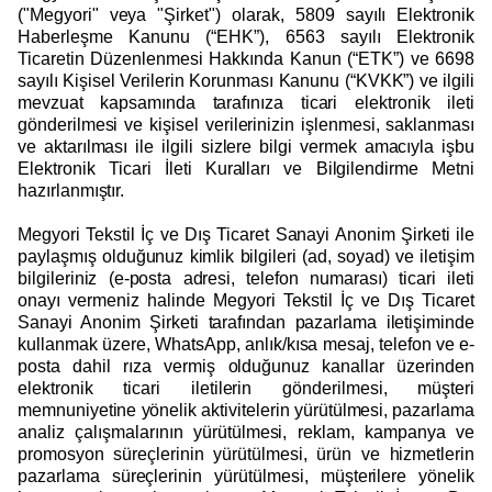
("Megyori" veya "Şirket") olarak, 5809 sayılı Elektronik
Haberleşme Kanunu (“EHK”), 6563 sayılı Elektronik
Ticaretin Düzenlenmesi Hakkında Kanun (“ETK”) ve 6698
sayılı Kişisel Verilerin Korunması Kanunu (“KVKK”) ve ilgili
mevzuat kapsamında tarafınıza ticari elektronik ileti
gönderilmesi ve kişisel verilerinizin işlenmesi, saklanması
ve aktarılması ile ilgili sizlere bilgi vermek amacıyla işbu
Elektronik Ticari İleti Kuralları ve Bilgilendirme Metni
hazırlanmıştır.
Megyori Tekstil İç ve Dış Ticaret Sanayi Anonim Şirketi ile
paylaşmış olduğunuz kimlik bilgileri (ad, soyad) ve iletişim
bilgileriniz (e-posta adresi, telefon numarası) ticari ileti
onayı vermeniz halinde Megyori Tekstil İç ve Dış Ticaret
Sanayi Anonim Şirketi tarafından pazarlama iletişiminde
kullanmak üzere, WhatsApp, anlık/kısa mesaj, telefon ve e-
posta dahil rıza vermiş olduğunuz kanallar üzerinden
elektronik ticari iletilerin gönderilmesi, müşteri
memnuniyetine yönelik aktivitelerin yürütülmesi, pazarlama
analiz çalışmalarının yürütülmesi, reklam, kampanya ve
promosyon süreçlerinin yürütülmesi, ürün ve hizmetlerin
pazarlama süreçlerinin yürütülmesi, müşterilere yönelik