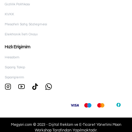
Gizlilik Politikası
KVKK
Mesafeli Satış Sözleşmesi
Elektronik İleti Onayı
Hızlı Erişimim
Hesabım
Sipariş Takip
Siparişlerim
Megyori.com © 2023 - Dijital Reklam ve E-Ticaret Yönetimi
Moon
Workshop
Tarafından Yapılmaktadır.