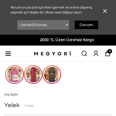
Konumunuza özel içerikleri görmek ve online alışveriş
yapmak için başka bir ülkeyi veya bölgeyi seçin.
Devam
2000 TL Üzeri Ücretsiz Kargo
0
Dış Giyim
Yelek
0
ürün