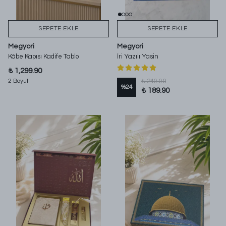
SEPETE EKLE
SEPETE EKLE
Megyori
Megyori
Kâbe Kapısı Kadife Tablo
İri Yazılı Yasin
₺ 1,299.90
2 Boyut
₺ 249.90
%
24
₺ 189.90