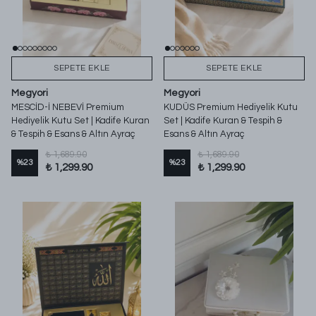
SEPETE EKLE
SEPETE EKLE
Megyori
Megyori
MESCİD-İ NEBEVİ Premium
KUDÜS Premium Hediyelik Kutu
Hediyelik Kutu Set | Kadife Kuran
Set | Kadife Kuran & Tespih &
& Tespih & Esans & Altın Ayraç
Esans & Altın Ayraç
₺ 1,689.90
₺ 1,689.90
%
23
%
23
₺ 1,299.90
₺ 1,299.90