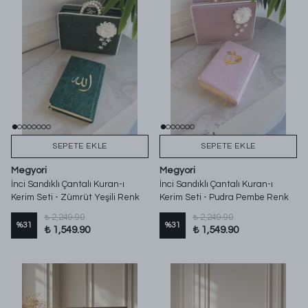
SEPETE EKLE
SEPETE EKLE
Megyori
Megyori
İnci Sandıklı Çantalı Kuran-ı
İnci Sandıklı Çantalı Kuran-ı
Kerim Seti - Zümrüt Yeşili Renk
Kerim Seti - Pudra Pembe Renk
₺ 2,249.90
₺ 2,249.90
%
31
%
31
₺ 1,549.90
₺ 1,549.90