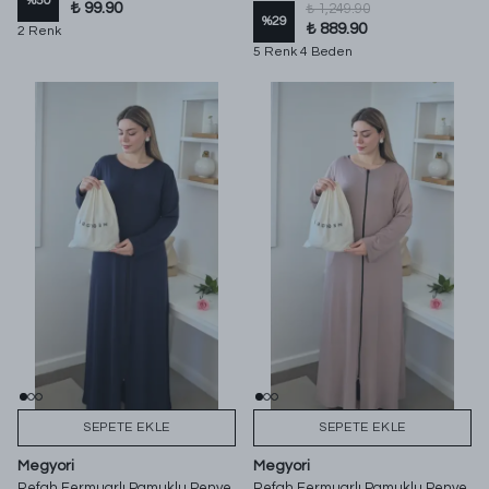
%
50
₺ 99.90
₺ 1,249.90
%
29
₺ 889.90
2 Renk
5 Renk 4 Beden
SEPETE EKLE
SEPETE EKLE
Megyori
Megyori
Refah Fermuarlı Pamuklu Penye
Refah Fermuarlı Pamuklu Penye