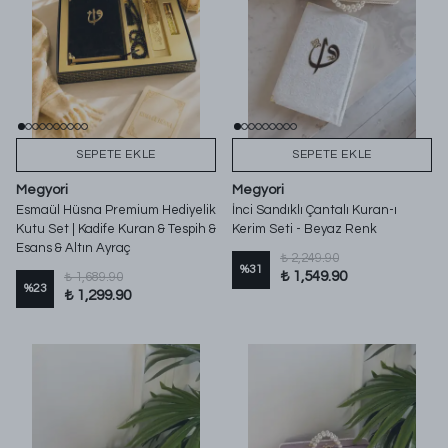
SEPETE EKLE
SEPETE EKLE
Megyori
Megyori
Esmaül Hüsna Premium Hediyelik
İnci Sandıklı Çantalı Kuran-ı
Kutu Set | Kadife Kuran & Tespih &
Kerim Seti - Beyaz Renk
Esans & Altın Ayraç
₺ 2,249.90
%
31
₺ 1,549.90
₺ 1,689.90
%
23
₺ 1,299.90