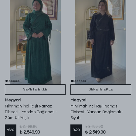
SEPETE EKLE
SEPETE EKLE
Megyori
Megyori
Mihrimah İnci Taşlı Namaz
Mihrimah İnci Taşlı Namaz
Elbisesi - Yandan Bağlamalı -
Elbisesi - Yandan Bağlamalı -
Zümrüt Yeşili
Siyah
₺ 3,199.90
₺ 3,199.90
%
20
%
20
₺ 2,549.90
₺ 2,549.90