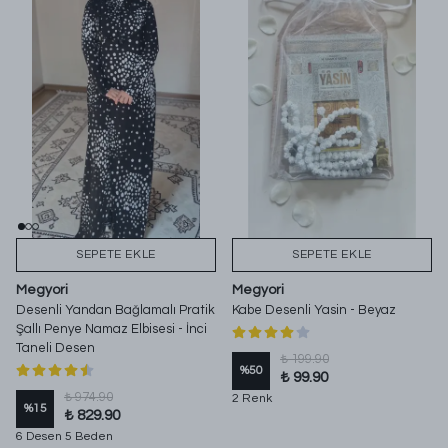
SEPETE EKLE
SEPETE EKLE
Megyori
Megyori
Desenli Yandan Bağlamalı Pratik
Kabe Desenli Yasin - Beyaz
Şallı Penye Namaz Elbisesi - İnci
Taneli Desen
₺ 199.90
%
50
₺ 99.90
₺ 974.90
2 Renk
%
15
₺ 829.90
6 Desen 5 Beden