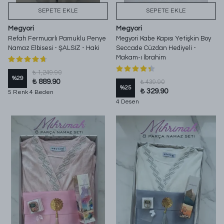
SEPETE EKLE
SEPETE EKLE
Megyori
Megyori
Refah Fermuarlı Pamuklu Penye
Megyori Kabe Kapısı Yetişkin Boy
Namaz Elbisesi - ŞALSIZ - Haki
Seccade Cüzdan Hediyeli -
Makam-ı İbrahim
₺ 1,249.90
%
29
₺ 889.90
₺ 439.90
%
25
₺ 329.90
5 Renk 4 Beden
4 Desen