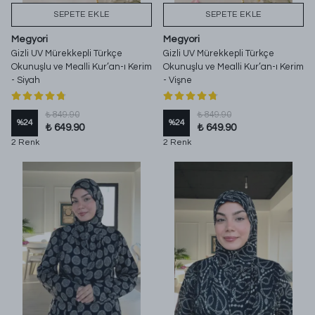
SEPETE EKLE
SEPETE EKLE
Megyori
Megyori
Gizli UV Mürekkepli Türkçe
Gizli UV Mürekkepli Türkçe
Okunuşlu ve Mealli Kur’an-ı Kerim
Okunuşlu ve Mealli Kur’an-ı Kerim
- Siyah
- Vişne
₺ 849.90
₺ 849.90
%
24
%
24
₺ 649.90
₺ 649.90
2 Renk
2 Renk