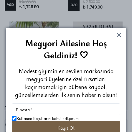
₺ 2,500.00
₺ 2,500.00
%
30
%
30
₺ 1,749.90
₺ 1,749.90
Megyori Ailesine Hoş
Geldiniz! 🤍
Modest giyimin en sevilen markasında
megyori üyelerine özel fırsatları
kaçırmamak için bültene kaydol,
güncellemelerden ilk senin haberin olsun!
SEPETE EKLE
SEPETE EKLE
Kullanım Koşullarını kabul ediyorum
Megyori
Megyori
Kayıt Ol
Ravza-i Mutahhara Yeşili Halı
Nazar Duası Biblo