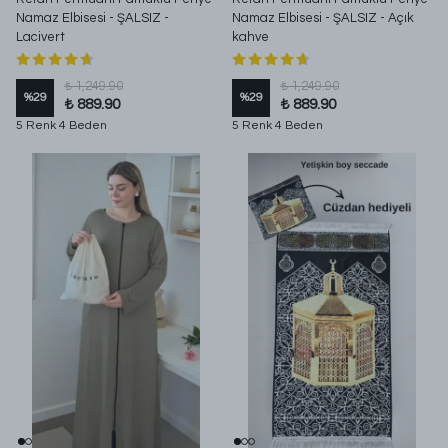
Namaz Elbisesi - ŞALSIZ -
Namaz Elbisesi - ŞALSIZ - Açık
Lacivert
kahve
₺ 1,249.90
₺ 1,249.90
%
29
%
29
₺ 889.90
₺ 889.90
5 Renk 4 Beden
5 Renk 4 Beden