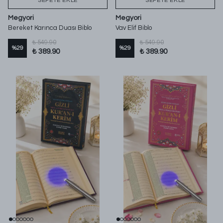
SEPETE EKLE
SEPETE EKLE
Megyori
Megyori
Bereket Karınca Duası Biblo
Vav Elif Biblo
₺ 549.90
₺ 549.90
%
29
%
29
₺ 389.90
₺ 389.90