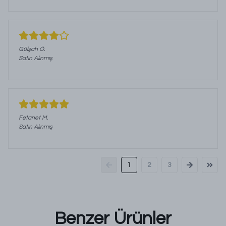
Gülşah
Ö.
Satın Alınmış
Fetanet
M.
Satın Alınmış
1
2
3
Benzer Ürünler