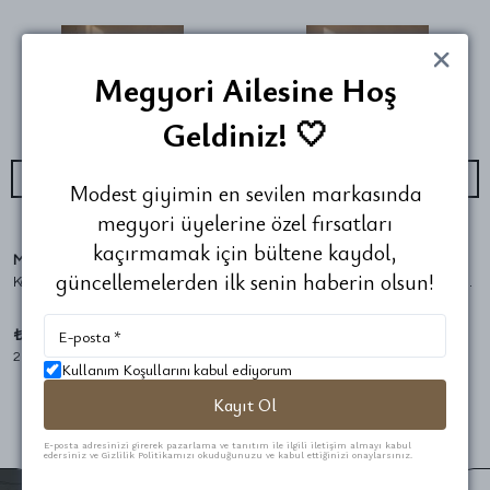
Megyori Ailesine Hoş
Geldiniz! 🤍
Modest giyimin en sevilen markasında
megyori üyelerine özel fırsatları
kaçırmamak için bültene kaydol,
Megyori
Megyori
güncellemelerden ilk senin haberin olsun!
Kadem-i Şerif Kadife Tablo
Osmanlı Devlet Arması Kadife Tablo
₺ 1,299.90
₺ 1,299.90
2 Boyut
2 Boyut
Kullanım Koşullarını kabul ediyorum
Kayıt Ol
E-posta adresinizi girerek pazarlama ve tanıtım ile ilgili iletişim almayı kabul
edersiniz ve Gizlilik Politikamızı okuduğunuzu ve kabul ettiğinizi onaylarsınız.