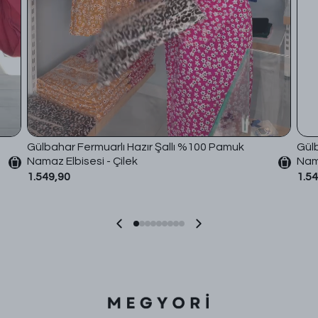
Gülbahar Fermuarlı Hazır Şallı %100 Pamuk
Gülb
Namaz Elbisesi - Çilek
Nama
1.549,90
1.5