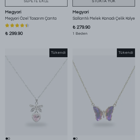
SEPETE EKLE
STOKTA YOK
Megyori
Megyori
Megyori Özel Tasarım Çanta
Sallantılı Melek Kanadı Çelik Kolye
₺ 279.90
₺ 299.90
1 Beden
Tükendi
Tükendi
Tükendi