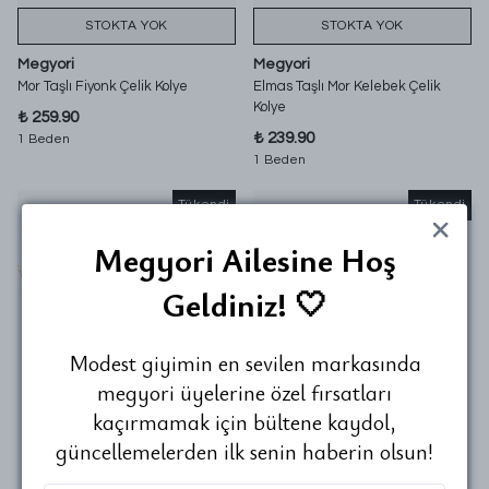
STOKTA YOK
STOKTA YOK
Megyori
Megyori
Mor Taşlı Fiyonk Çelik Kolye
Elmas Taşlı Mor Kelebek Çelik
Kolye
₺ 259.90
₺ 239.90
1 Beden
1 Beden
Tükendi
Tükendi
Megyori Ailesine Hoş
Geldiniz! 🤍
Modest giyimin en sevilen markasında
megyori üyelerine özel fırsatları
kaçırmamak için bültene kaydol,
güncellemelerden ilk senin haberin olsun!