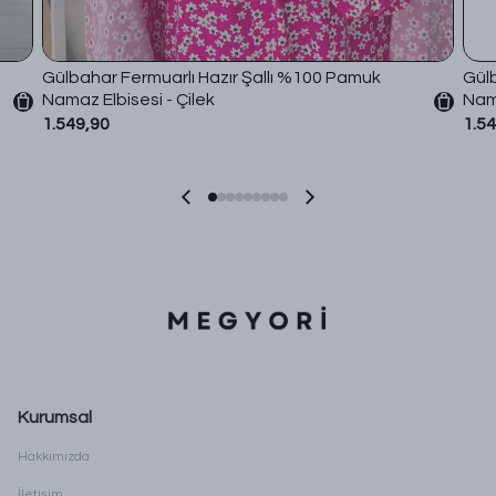
Gülbahar Fermuarlı Hazır Şallı %100 Pamuk
Gülb
Namaz Elbisesi - Çilek
Nama
1.549,90
1.5
Kurumsal
Hakkımızda
İletişim