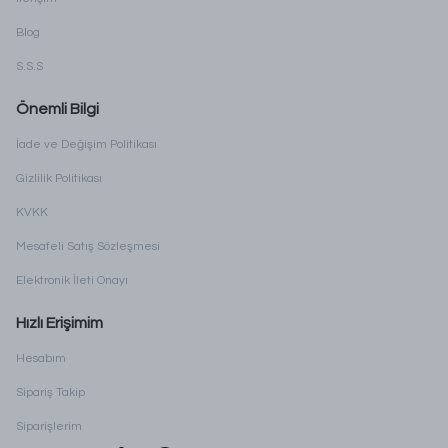
Blog
S.S.S
Önemli Bilgi
İade ve Değişim Politikası
Gizlilik Politikası
KVKK
Mesafeli Satış Sözleşmesi
Elektronik İleti Onayı
Hızlı Erişimim
Hesabım
Sipariş Takip
Siparişlerim