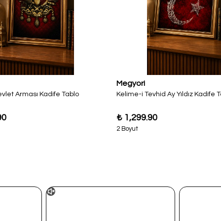
Megyori
vlet Arması Kadife Tablo
Kelime-i Tevhid Ay Yıldız Kadife 
90
₺ 1,299.90
2 Boyut