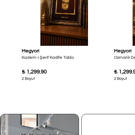
Megyori
Megyori
Kadem-i Şerif Kadife Tablo
Osmanlı De
₺ 1,299.90
₺ 1,299.
2 Boyut
2 Boyut