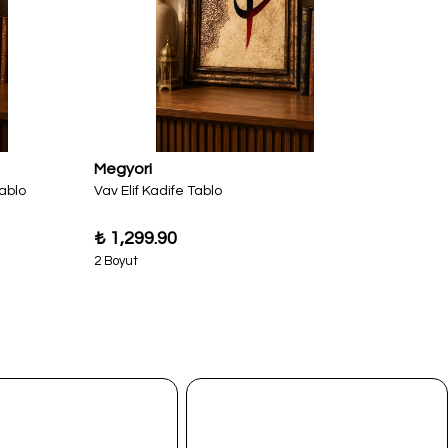
Megyori
Megyo
Tablo
Vav Elif Kadife Tablo
Elif Kad
₺ 1,299.90
₺ 1,2
2 Boyut
2 Boyut