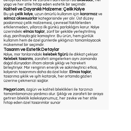
detayında kalite ve zarafeti barındıran bu
aksesuar
, her
yaşa ve her stile hitap eden estetik bir seçimdir.
Kaliteli ve Dayanıklı Malzeme: Çelik Kolye
Bu şık
çelik kolye
, uzun ömürlü kullanım için
kararmaz
ve
solmaz aksesuarlar
kategorisinde yer alır. Üst düzey
paslanmaz çelik malzemesi, çevresel faktörlerden
etkilenmeden, yıllarca ilk günkü parlaklığını korur. Kolye
üzerindeki
elmas taşlar
, zarif bir şekilde yerleştirilmiş
olup, parıltısıyla göz kamaştırır. Bu ürün, hem günlük
kullanım hem de özel günlerde şıklığınızı tamamlayacak
mükemmel bir seçimdir.
Tasarım ve Estetik Detaylar
Kolye, mor tonlarındaki
kelebek figürü
ile dikkat çekiyor.
Kelebek tasarımı
, zarafeti simgelerken aynı zamanda
doğal dünyadan ilham alarak şıklığı ve hareketi
birleştiriyor. Mor renginin enerjik ve sakinleştirici etkisi,
kolyenin tasarımını daha da özel kılar.
Elmas taşlar
,
tasarıma şıklık ve ışıltı katarak, her ortamda gözleri
üzerine çekmenizi sağlar.
Megyori.com
, özgün ve kaliteli bileklikleri ile tarzınızı
tamamlamanıza yardımcı olur. Şıklığı ve zarafeti bir araya
getiren bileklik koleksiyonumuz, her zevke ve her stile
hitap eden özel tasarımlar sunar