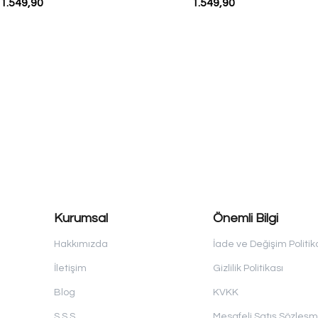
Çilek
Limon
1.549,90
1.549,90
Kurumsal
Önemli Bilgi
Hakkımızda
İade ve Değişim Politik
İletişim
Gizlilik Politikası
Blog
KVKK
S.S.S
Mesafeli Satış Sözleşm