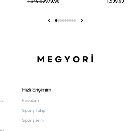
1.349,00
979,90
1.539,90
Hızlı Erişimim
ası
Hesabım
Sipariş Takip
Siparişlerim
esi