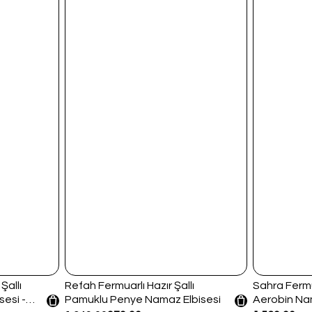
Şallı
Refah Fermuarlı Hazır Şallı
Sahra Fermu
esi -
Pamuklu Penye Namaz Elbisesi
Aerobin Na