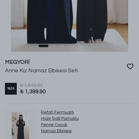
MEGYORİ
Anne Kız Namaz Elbisesi Seti
₺ 1,849.90
%
24
₺ 1,399.90
Refah Fermuarlı
Hazır Şallı Pamuklu
Penye Çocuk
Namaz Elbisesi