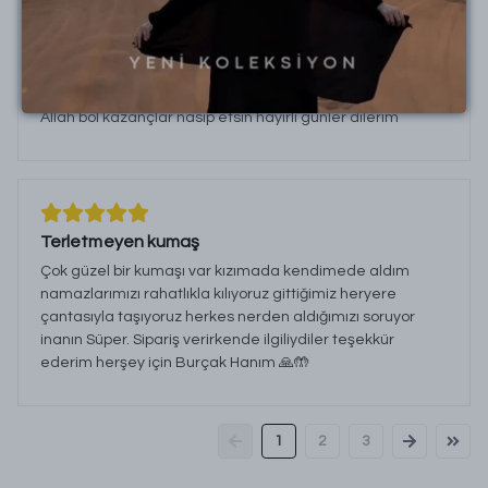
İş yerinde çok zor oluyordu eşarp ayrı uzun hırka ayrı ama
bu Namaz elbisesi kurtarıcım oldu. Asla başımdan
kaymıyor penye olması nedeniyle terleme
yapmıyor.Ayrıca o kokuyu almadığım için çok pişman
oldum elbisem mis gibi kokuyor elinize emeğinize sağlık.
Allah bol kazançlar nasip etsin hayırlı günler dilerim
Terletmeyen kumaş
Çok güzel bir kumaşı var kızımada kendimede aldım
namazlarımızı rahatlıkla kılıyoruz gittiğimiz heryere
çantasıyla taşıyoruz herkes nerden aldığımızı soruyor
inanın Süper. Sipariş verirkende ilgiliydiler teşekkür
ederim herşey için Burçak Hanım 🙏🤲
1
2
3