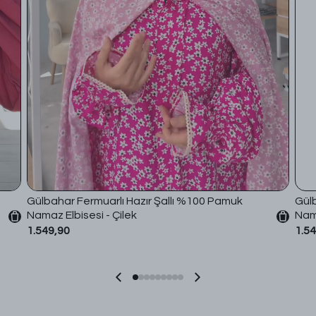
Gülbahar Fermuarlı Hazır Şallı %100 Pamuk
Gülb
Namaz Elbisesi - Çilek
Nama
1.549,90
1.5