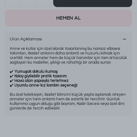
HEMEN AL
Ürün Açıklaması
Anne ve kızlar için özel olarak tasarlanmış bu namaz elbisesi
takımları, ibadet anlarını daha anlamlı ve huzurlu kılmak için
üretildi. Hem anneler hem de küçük hanımlar için tam örtücülük
sağlayan bu modeller, şıklığı ve rahatlığı bir arada sunar.
✔️
Yumuşak dokulu kumaş
✔️
Kolay giyilebilir pratik tasarım
✔️
Hava alan yapısıyla terletmez
✔️
Uyumlu anne-kız kombin seçeneği
Bu özel koleksiyon, ibadet bilincini küçük yaşta aşılamak isteyen
anneler için hem anlamlı hem de estetik bir tercihtir. Günlük
kullanıma uygun olduğu gibi bayram, Kadir Gecesi veya özel dini
günlerde de tercih edilebilir.