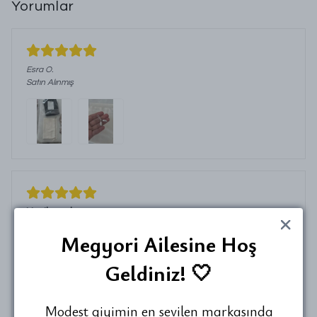
Yorumlar
Esra
O.
Satın Alınmış
Harikaydı
SILA
Y.
Megyori Ailesine Hoş
Satın Alınmış
Her şey çok güzeldi koku çok güzel ,kumaşın kalitesi
Geldiniz! 🤍
rahatlığı kaymazlığı çok güzel , taşıma çantası ayrı güzel
artık çok daha rahat bi şekilde yanımda taşıyabiliyorum.
Emeğinize sağlık.
Modest giyimin en sevilen markasında