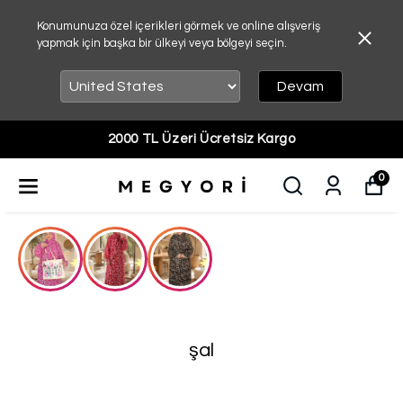
Konumunuza özel içerikleri görmek ve online alışveriş
yapmak için başka bir ülkeyi veya bölgeyi seçin.
Devam
2000 TL Üzeri Ücretsiz Kargo
0
şal