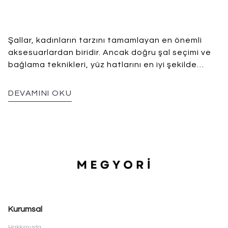
Şallar, kadınların tarzını tamamlayan en önemli
aksesuarlardan biridir. Ancak doğru şal seçimi ve
bağlama teknikleri, yüz hatlarını en iyi şekilde
vurgulamak için büyük önem taşır. Bu yazıda, yüz
şekline göre doğru şal seçimi ve bağlama
DEVAMINI OKU
önerilerini paylaşacağız. Böylece yüz hatlarınıza
uygun şalları nasıl seçebileceğinizi öğrenebilirsiniz.
Kurumsal
Hakkımızda