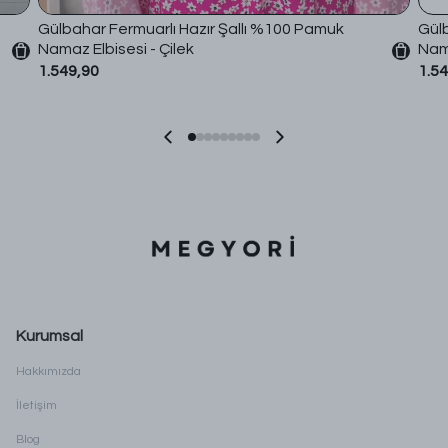
Gülbahar Fermuarlı Hazır Şallı %100 Pamuk
Gülb
Namaz Elbisesi - Çilek
Nama
1.549,90
1.5
Kurumsal
Hakkımızda
İletişim
Blog