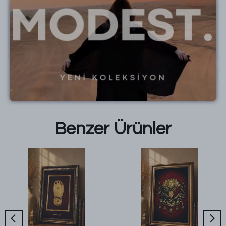
Esra
G.
Satın Alınmış
1
2
3
Benzer Ürünler