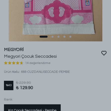
MEGYORİ
Megyori Çocuk Seccadesi
14 değerlendirme
Ürün Kodu
:
666-CUZDANLISECCADE-PEMBE
₺ 229.90
%
43
₺ 129.90
Renk
Kız Çocuk Seccadesi - Pembe