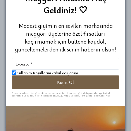
Geldiniz! 🤍
Ayşe nur
A.
Kizim cok begendi rengi kumasi cok guzel cantasi olmasi
Modest giyimin en sevilen markasında
da cok hosumuza gitti.
megyori üyelerine özel fırsatları
kaçırmamak için bültene kaydol,
güncellemelerden ilk senin haberin olsun!
Yağmur
Ç.
Satın Alınmış
Kullanım Koşullarını kabul ediyorum
Kızlarım çok begendı ,Çok güzel paketlenmısti teşekkür
ederiz.
Kayıt Ol
E-posta adresinizi girerek pazarlama ve tanıtım ile ilgili iletişim almayı kabul
edersiniz ve Gizlilik Politikamızı okuduğunuzu ve kabul ettiğinizi onaylarsınız.
Cem
Ö.
Satın Alınmış