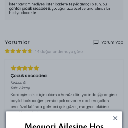
İster bayram hediyesi ister ibadete teşvik amaçlı olsun, bu
çantalı çocuk seccadesi
, çocuğunuza özel ve unutulmaz bir
hediye olacaktır.
Yorumlar
Yorum Yap
14 değerlendirmeye göre
Çocuk seccadesi
Kezban
G.
Satın Alınmış
Kardeşimin kızı için aldım o henüz dört yasinda 🤗 rengine
bayıldı bakacağım prmbe çok severim dedi maşallah
ona, özel kılıfında gelmesi çok güzel , megyori ekibine
teşekkür ederim
Megyori Ailesine Hoş