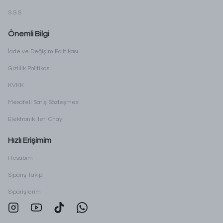
S.S.S
Önemli Bilgi
İade ve Değişim Politikası
Gizlilik Politikası
KVKK
Mesafeli Satış Sözleşmesi
Elektronik İleti Onayı
Hızlı Erişimim
Hesabım
Sipariş Takip
Siparişlerim