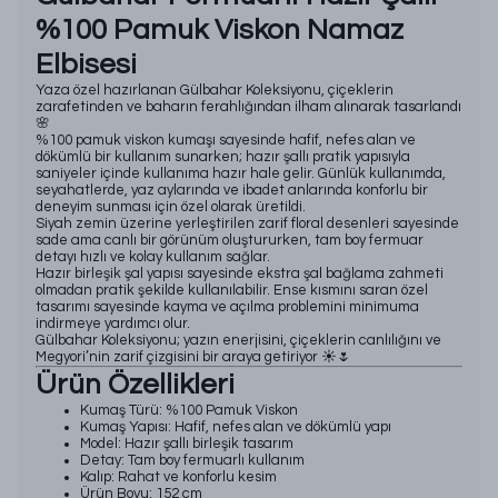
%100 Pamuk Viskon Namaz
Elbisesi
Yaza özel hazırlanan Gülbahar Koleksiyonu, çiçeklerin
zarafetinden ve baharın ferahlığından ilham alınarak tasarlandı
🌸
%100 pamuk viskon kumaşı sayesinde hafif, nefes alan ve
dökümlü bir kullanım sunarken; hazır şallı pratik yapısıyla
saniyeler içinde kullanıma hazır hale gelir. Günlük kullanımda,
seyahatlerde, yaz aylarında ve ibadet anlarında konforlu bir
deneyim sunması için özel olarak üretildi.
Siyah zemin üzerine yerleştirilen zarif floral desenleri sayesinde
sade ama canlı bir görünüm oluştururken, tam boy fermuar
detayı hızlı ve kolay kullanım sağlar.
Hazır birleşik şal yapısı sayesinde ekstra şal bağlama zahmeti
olmadan pratik şekilde kullanılabilir. Ense kısmını saran özel
tasarımı sayesinde kayma ve açılma problemini minimuma
indirmeye yardımcı olur.
Gülbahar Koleksiyonu; yazın enerjisini, çiçeklerin canlılığını ve
Megyori’nin zarif çizgisini bir araya getiriyor ☀️🌷
Ürün Özellikleri
Kumaş Türü: %100 Pamuk Viskon
Kumaş Yapısı: Hafif, nefes alan ve dökümlü yapı
Model: Hazır şallı birleşik tasarım
Detay: Tam boy fermuarlı kullanım
Kalıp: Rahat ve konforlu kesim
Ürün Boyu: 152 cm