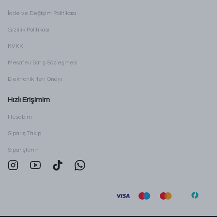
İade ve Değişim Politikası
Gizlilik Politikası
KVKK
Mesafeli Satış Sözleşmesi
Elektronik İleti Onayı
Hızlı Erişimim
Hesabım
Sipariş Takip
Siparişlerim