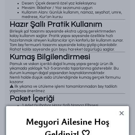
Desen: Çiçek desenli özel yaz koleksiyonu
Mevsim: İlkbahar / Yaz sezonuna uygun
Kullanım Alanı: Günlük kullanım, namaz, seyahat, umre,
medrese, Kur’an kursu
Hazır Şallı Pratik Kullanım
Birleşik şal tasarımı sayesinde ekstra uğraş gerektirmeden
kolay kullanım sağlar. Pratik yapısı sayesinde özellikle hızlı
hazırlanmak isteyen kullanıcılar için konforlu bir kullanım sunar.
Tam boy fermuarlı tasarımı sayesinde kolay giyilip çıkarılabilir.
Rahat kalıbı sayesinde gün boyu hareket özgürlüğü sağlar.
Kumaş Bilgilendirmesi
Pamuk ve viskon içerikli doğal kumaş yapısı gereği ürün ilk
yıkamada yaklaşık %3-5 oranında toparlanma gösterebilir. Bu
durum kumaşın doğal yapısından kaynaklanmaktadır.
Nemli halde düşük ısıda ütülendiğinde kumaş gerçek formunu
kazanır.
⚠️ İlk yıkama ve ütüleme işlemi tamamlanmadan boy tadilatı
yapılması önerilmez.
Paket İçeriği
1 Adet Gülbahar Hazır Şallı Namaz Elbisesi
1 Adet Taşıma Çantası
1 Adet Eşarp Klipsi Hediyesi 🎁
Megyori Ailesine Hoş
Ürünün videolarını izlemek için:
https://www.instagram.com/reel/DaDedTVqz_F/?
igsh=dzZzeTRzYTY1emJn
Geldiniz! 🤍