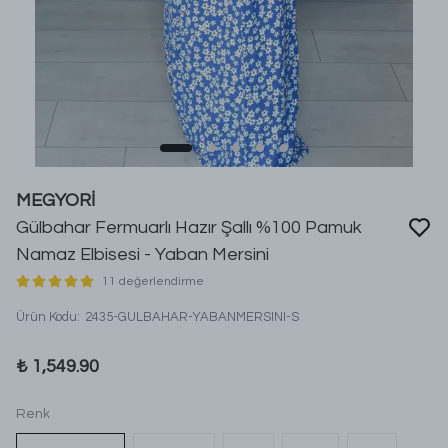
MEGYORİ
Gülbahar Fermuarlı Hazır Şallı %100 Pamuk
Namaz Elbisesi - Yaban Mersini
11 değerlendirme
Ürün Kodu
:
2435-GULBAHAR-YABANMERSINI-S
₺ 1,549.90
Renk