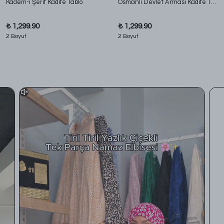
Kadem-i Şerif Kadife Tablo
Osmanlı Devlet Arması Kadife Tablo
₺ 1,299.90
₺ 1,299.90
2 Boyut
2 Boyut