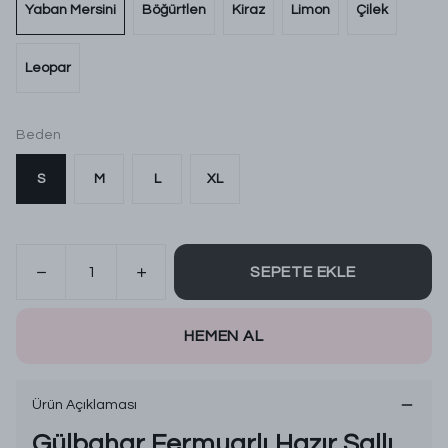
Yaban Mersini
Böğürtlen
Kiraz
Limon
Çilek
Leopar
Beden
S
M
L
XL
SEPETE EKLE
HEMEN AL
Ürün Açıklaması
Gülbahar Fermuarlı Hazır Şallı