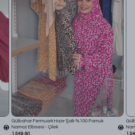
Gülbahar Fermuarlı Hazır Şallı %100 Pamuk
Gülb
Namaz Elbisesi - Çilek
Nama
1.549,90
1.5