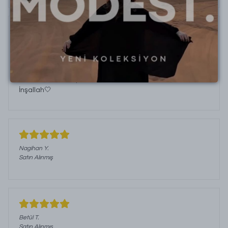
Zeynep
Ü.
Kargom elime şuan ulaştı yumuşacık kumaş çok
beğendim almanızı tavsiye ederim,açınca yayılan ravza
kokusu huzur veriyor insana☺️Allah Bereketinizi Artırsın
İnşallah🤍
Nagihan
Y.
Satın Alınmış
Betül
T.
Satın Alınmış