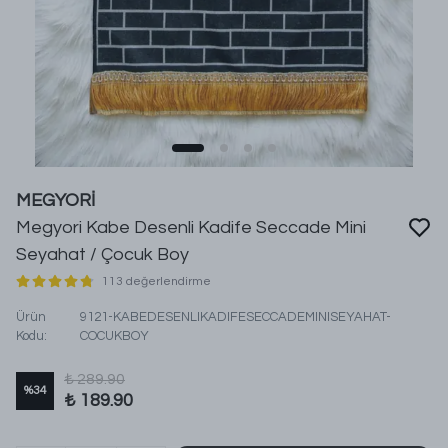
MEGYORİ
Megyori Kabe Desenli Kadife Seccade Mini
Seyahat / Çocuk Boy
113 değerlendirme
Ürün
9121-KABEDESENLIKADIFESECCADEMINISEYAHAT-
Kodu
:
COCUKBOY
₺ 289.90
%
34
₺ 189.90