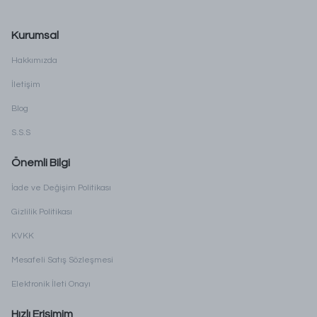
Kurumsal
Hakkımızda
İletişim
Blog
S.S.S
Önemli Bilgi
İade ve Değişim Politikası
Gizlilik Politikası
KVKK
Mesafeli Satış Sözleşmesi
Elektronik İleti Onayı
Hızlı Erişimim