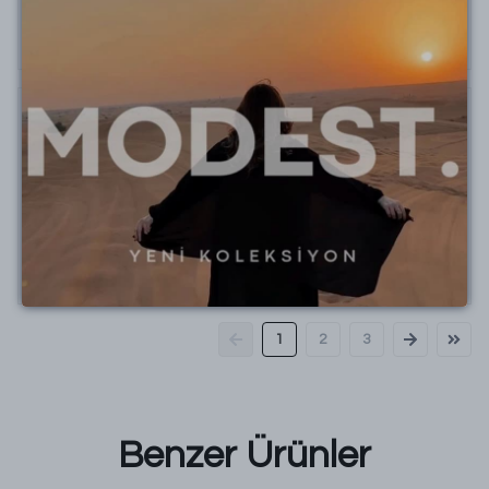
beden giyiyorum L beden aldım o bile bol geldiEmeğinize
sağlık, iyi çalışmalar
Çok özenli ve hızlı
Tuğba
Y.
Satın Alınmış
Çok beğendim bir de koku sıkmıssınız cok hos
gercekten.Seyahatlerde kullanmak için aldim , cok
teşekkür ederim 🌸
1
2
3
Benzer Ürünler