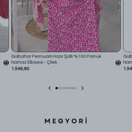
Gülbahar Fermuarlı Hazır Şallı %100 Pamuk
Gülb
Namaz Elbisesi - Çilek
Nama
1.549,90
1.5