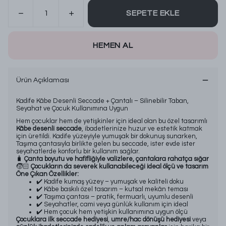
SEPETE EKLE
HEMEN AL
Ürün Açıklaması
Kadife Kâbe Desenli Seccade + Çantalı – Silinebilir Taban,
Seyahat ve Çocuk Kullanımına Uygun
Hem çocuklar hem de yetişkinler için ideal olan bu özel tasarımlı
Kâbe desenli seccade
, ibadetlerinize huzur ve estetik katmak
için üretildi. Kadife yüzeyiyle yumuşak bir dokunuş sunarken,
Taşıma çantasıyla birlikte gelen bu seccade, ister evde ister
seyahatlerde konforlu bir kullanım sağlar.
🧳
Çanta boyutu ve hafifliğiyle valizlere, çantalara rahatça sığar
🧒🏻
Çocukların da severek kullanabileceği ideal ölçü ve tasarım
Öne Çıkan Özellikler:
✔️ Kadife kumaş yüzey – yumuşak ve kaliteli doku
✔️ Kâbe baskılı özel tasarım – kutsal mekân teması
✔️ Taşıma çantası – pratik, fermuarlı, uyumlu desenli
✔️ Seyahatler, cami veya günlük kullanım için ideal
✔️ Hem çocuk hem yetişkin kullanımına uygun ölçü
Çocuklara ilk seccade hediyesi
,
umre/hac dönüşü hediyesi
veya