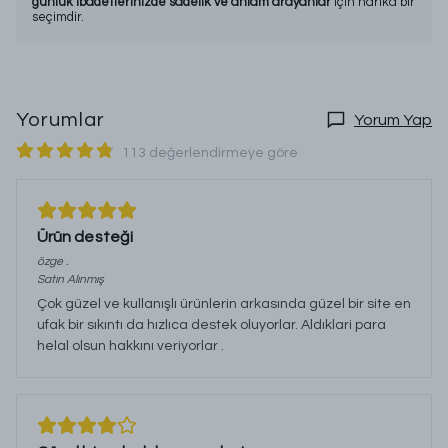
günlük ibadetlerinizde sadelik ve anlam arayanlar
için harika bir
seçimdir.
Yorumlar
Yorum Yap
113 değerlendirmeye göre
Ürün desteği
özge
.
Satın Alınmış
Çok güzel ve kullanışlı ürünlerin arkasında güzel bir site en
ufak bir sıkıntı da hızlıca destek oluyorlar. Aldıklari para
helal olsun hakkını veriyorlar .