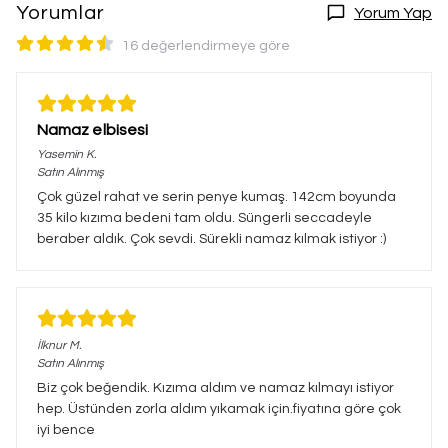
Yorumlar
Yorum Yap
16 değerlendirmeye göre
Namaz elbisesi
Yasemin
K.
Satın Alınmış
Çok güzel rahat ve serin penye kumaş. 142cm boyunda
35 kilo kızıma bedeni tam oldu. Süngerli seccadeyle
beraber aldık. Çok sevdi. Sürekli namaz kılmak istiyor :)
İlknur
M.
Satın Alınmış
Biz çok beğendik. Kızıma aldım ve namaz kılmayı istiyor
hep. Üstünden zorla aldım yıkamak için.fiyatına göre çok
iyi bence