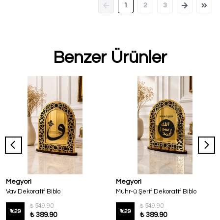
1
2
3
Benzer Ürünler
Megyori
Megyori
Vav Dekoratif Biblo
Mühr-ü Şerif Dekoratif Biblo
₺ 549.90
₺ 549.90
%
29
%
29
₺ 389.90
₺ 389.90