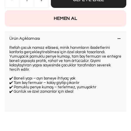
HEMEN AL
Ürün Açıklaması
Refah çocuk namaz elbisesi, minik hanımların ibadetlerini
konforla gerçekleştirebilmesi için özel olarak tasarlandı.
Yumuşacık pamuklu penye kumaşı, tam boy fermuarı ve entegre
boneli yapısıyla pratik, rahat ve tam örtücüdür. Giyimi
kolaylaştıran yapısı sayesinde çocuklar tarafından severek
tercih edilir.
✔️ Boneli yapı – ayrı boneye ihtiyaç yok
✔️ Tam boy fermuar – kolay giyilip çıkarılır
✔️ Pamuklu penye kumaş – terletmez, yumuşaktır
✔️ Günlük ve özel zamanlar için ideal