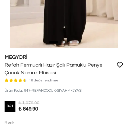
MEGYORİ
Refah Fermuarlı Hazır Şallı Pamuklu Penye
Çocuk Namaz Elbisesi
16 değerlendirme
Ürün Kodu
:
947-REFAHCOCUK-SIYAH-4-5YAS
₺ 1,079.90
%
21
₺ 849.90
Renk