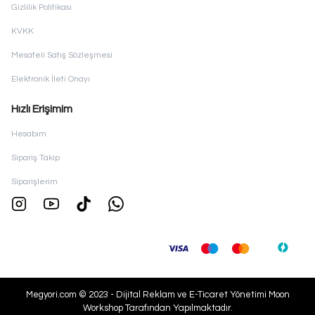
Gizlilik Politikası
KVKK
Mesafeli Satış Sözleşmesi
Elektronik İleti Onayı
Hızlı Erişimim
Hesabım
Sipariş Takip
Siparişlerim
Megyori.com © 2023 - Dijital Reklam ve E-Ticaret Yönetimi
Moon
Workshop
Tarafından Yapılmaktadır.