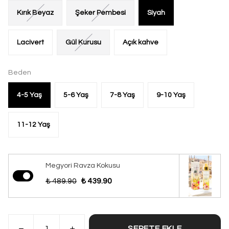
Kırık Beyaz
Şeker Pembesi
Siyah
Lacivert
Gül Kurusu
Açık kahve
Beden
4-5 Yaş
5-6 Yaş
7-8 Yaş
9-10 Yaş
11-12 Yaş
Megyori Ravza Kokusu
₺ 489.90
₺ 439.90
SEPETE EKLE