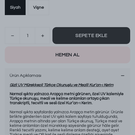
Siyah
Vişne
SEPETE EKLE
HEMEN AL
Ürün Açıklaması
Gizli UV Mürekkepli Türkçe Okunuşlu ve Mealli Kur’an-ı Kerim
Normal ışıkta yalnızca Arapça metni görünen, özel UV kalemiyle
Türkçe okunuşu, meali ve kelime anlamları ortaya çıkan
transkriptli, tecvitli ve sesli özel Kur’an-ı Kerim.
Normal ışıkta sayfalarda yalnızca Arapça metin görünür. Ürünle
birlikte gönderilen özel UV ışıklı kalem sayfaya tutulduğunda,
Arapça metnin altında yer alan Türkçe okunuş, Türkçe meal ve
kelime anlamları özel mürekkep sayesinde görünür hâle gelir.
Renkli tecvitli yazımı, kelime kelime anlam desteği, ayet ayet
Türkçe meali ve QR kod ile sesli dinleme özelliği sayesinde