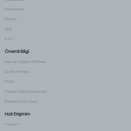
Hakkımızda
İletişim
Blog
S.S.S
Önemli Bilgi
İade ve Değişim Politikası
Gizlilik Politikası
KVKK
Mesafeli Satış Sözleşmesi
Elektronik İleti Onayı
Hızlı Erişimim
Hesabım