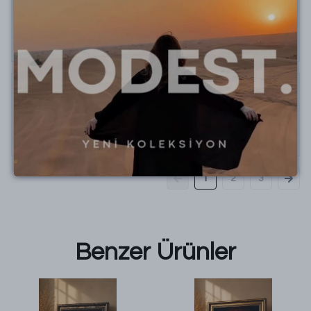
Nuran
P.
Satın Alınmış
feyzaliberte
f.
Satın Alınmış
1
2
3
Benzer Ürünler