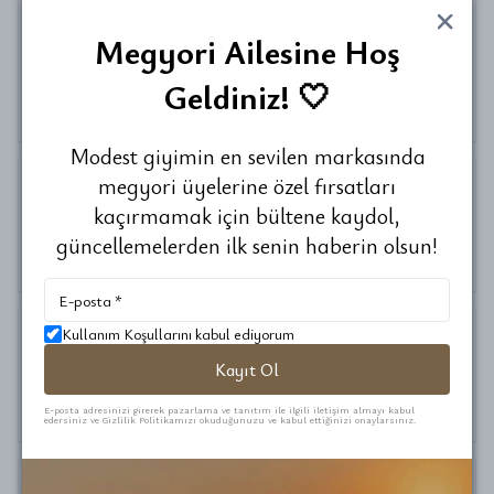
Megyori Ailesine Hoş
Nazan
p.
Satın Alınmış
Geldiniz! 🤍
Çok güzel harika bir ürün çok teşekkür ederim.
Modest giyimin en sevilen markasında
megyori üyelerine özel fırsatları
kaçırmamak için bültene kaydol,
Serap
Ö.
güncellemelerden ilk senin haberin olsun!
Satın Alınmış
Kullanım Koşullarını kabul ediyorum
Kayıt Ol
Elif
Y.
Satın Alınmış
E-posta adresinizi girerek pazarlama ve tanıtım ile ilgili iletişim almayı kabul
edersiniz ve Gizlilik Politikamızı okuduğunuzu ve kabul ettiğinizi onaylarsınız.