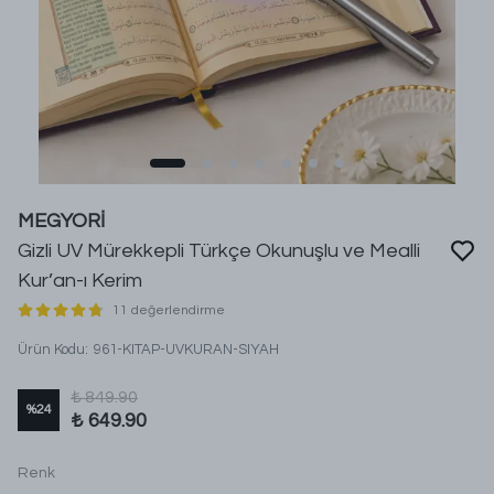
MEGYORİ
Gizli UV Mürekkepli Türkçe Okunuşlu ve Mealli
Kur’an-ı Kerim
11 değerlendirme
Ürün Kodu
:
961-KITAP-UVKURAN-SIYAH
₺ 849.90
%
24
₺ 649.90
Renk