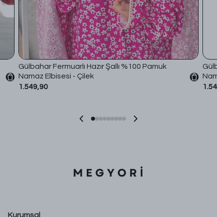
Gülbahar Fermuarlı Hazır Şallı %100 Pamuk
Gülb
Namaz Elbisesi - Çilek
Nama
1.549,90
1.5
Kurumsal