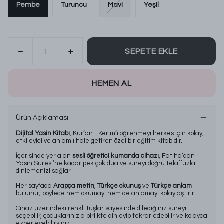
Pembe
Turuncu
Mavi
Yeşil
SEPETE EKLE
HEMEN AL
Ürün Açıklaması
Dijital Yasin Kitabı
, Kur’an-ı Kerim’i öğrenmeyi herkes için kolay,
etkileyici ve anlamlı hale getiren özel bir eğitim kitabıdır.
İçerisinde yer alan
sesli öğretici kumanda cihazı
, Fatiha’dan
Yasin Suresi’ne kadar pek çok dua ve sureyi doğru telaffuzla
dinlemenizi sağlar.
Her sayfada
Arapça metin
,
Türkçe okunuş
ve
Türkçe anlam
bulunur; böylece hem okumayı hem de anlamayı kolaylaştırır.
Cihaz üzerindeki renkli tuşlar sayesinde dilediğiniz sureyi
seçebilir, çocuklarınızla birlikte dinleyip tekrar edebilir ve kolayca
ezberleyebilirsiniz.