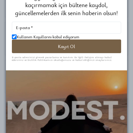
Şenay
G.
kaçırmamak için bültene kaydol,
Satın Alınmış
güncellemelerden ilk senin haberin olsun!
Kullanım Koşullarını kabul ediyorum
Ayşenur
S.
Satın Alınmış
Kayıt Ol
E-posta adresinizi girerek pazarlama ve tanıtım ile ilgili iletişim almayı kabul
edersiniz ve Gizlilik Politikamızı okuduğunuzu ve kabul ettiğinizi onaylarsınız.
Serdal
D.
Satın Alınmış
1