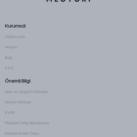
Kurumsal
Hakkımızda
İletişim
Blog
S.S.S
Önemli Bilgi
İade ve Değişim Politikası
Gizlilik Politikası
KVKK
Mesafeli Satış Sözleşmesi
Elektronik İleti Onayı