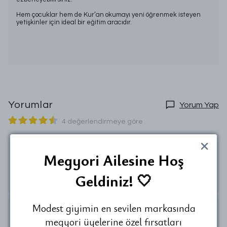
Hem çocuklar hem de Kur’an okumayı yeni öğrenmek isteyen
yetişkinler için ideal bir eğitim aracıdır.
Yorumlar
Yorum Yap
4 değerlendirmeye göre
Megyori Ailesine Hoş
Esra
G.
Geldiniz! 🤍
Satın Alınmış
Modest giyimin en sevilen markasında
megyori üyelerine özel fırsatları