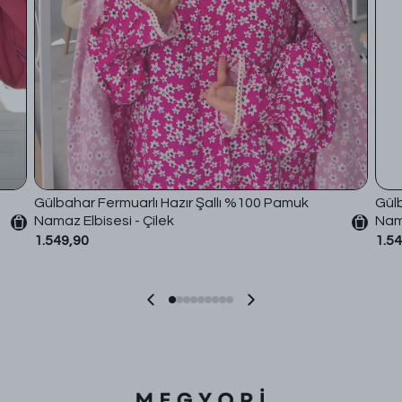
Gülbahar Fermuarlı Hazır Şallı %100 Pamuk
Gülb
Namaz Elbisesi - Çilek
Nama
1.549,90
1.5